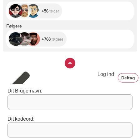
+56
følger
+768
Følgere
+768
følgere
Log ind
Deltag
Dit Brugernavn:
Dit kodeord: