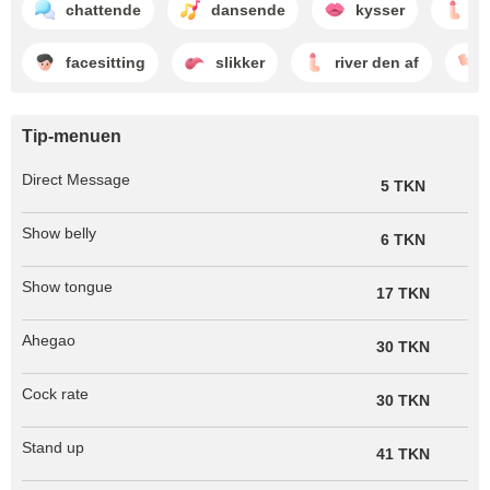
chattende
dansende
kysser
h
facesitting
slikker
river den af
Tip-menuen
Direct Message
5 TKN
Show belly
6 TKN
Show tongue
17 TKN
Ahegao
30 TKN
Cock rate
30 TKN
Stand up
41 TKN