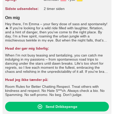
Sidste udsendelse:
2 timer siden
Om mig
Hey there, I'm Emma – your fiery dose of sass and spontaneity!
🔥 If you're looking for a wild ride filled with laughter, flirtation,
and a hint of danger, then you've come to the right place. By
day, I'm a free spirit, roaming the urban jungle with a
mischievous twinkle in my eye. But when the night falls, that's
when I truly come alive. You'll often find me at the heart of the
party, stirring up trouble with a wicked grin and a quick wit that'll
Hvad der gør mig liderlig:
leave you begging for more. I thrive on the thrill of the chase,
When I'm not busy teasing and tantalizing, you can catch me
whether it's flirting shamelessly across the bar or engaging in a
indulging in my passions – from spontaneous road trips to
battle of wits that'll leave us both breathless. But don't mistake
dancing under the stars until dawn breaks. Life's too short for
my playful nature for shallowness; beneath the surface lies a
regrets, so I live each moment to the fullest, embracing the
depth that few dare to explore.
chaos and relishing in the unpredictability of it all. If you're brave
enough to handle a wild spirit like mine and can match my flirty
banter with wit of your own, then let's see where this electrifying
Hvad jeg ikke tænder på:
chemistry takes us. Buckle up, darling, because with me, every
Room Rules for Better Chatting Respect. Treat others with
day is an adventure worth savoring. 💋 #tease #flirt #seduce
kindness and respect. No Hate S***ch. Always check a bio. No
#roleplay #dirtytalk #foot #footfetish #footjob #stockings #nylons
Spamming. No self-promo. No beg. Don't judge.
#fishnets #highheels #lingerie #cameltoe #fetish #joi #cfnm #cbt
#cei #sph #mistress #slave and more
Send Drikkepenge