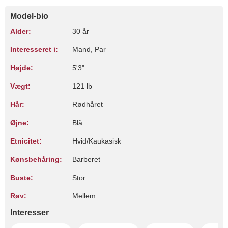
Model-bio
Alder:
30 år
Interesseret i:
Mand, Par
Højde:
5'3"
Vægt:
121 lb
Hår:
Rødhåret
Øjne:
Blå
Etnicitet:
Hvid/Kaukasisk
Kønsbehåring:
Barberet
Buste:
Stor
Røv:
Mellem
Interesser