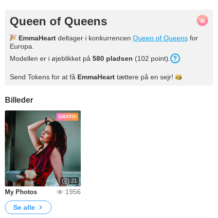
Queen of Queens
EmmaHeart
deltager i konkurrencen
Queen of Queens
for
Europa.
Modellen er i øjeblikket på
580 pladsen
(102 point).
Send Tokens for at få
EmmaHeart
tættere på en
sejr!
Billeder
GRATIS
21
1956
My Photos
Se alle